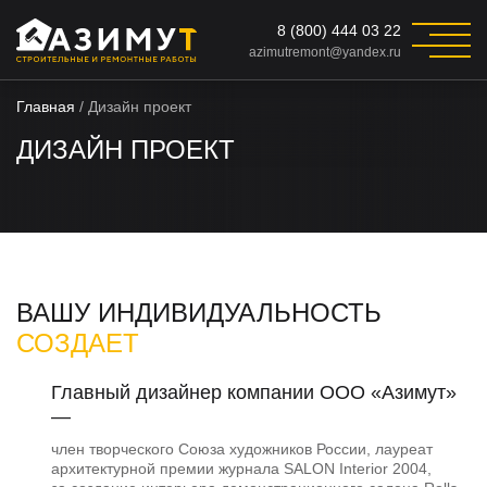
8 (800) 444 03 22
azimutremont@yandex.ru
Главная
/
Дизайн проект
ДИЗАЙН ПРОЕКТ
ВАШУ
ИНДИВИДУАЛЬНОСТЬ
СОЗДАЕТ
Главный дизайнер компании ООО «Азимут»
—
член творческого Союза художников России, лауреат
архитектурной премии журнала SALON Interior 2004,