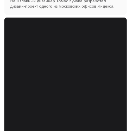
Наш главный дизайнер Томас Кучава разработал
дизайн-проект одного из московских офисов Яндекса.