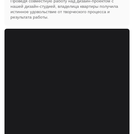
Проведя совместную работу над дизайн-проектом с
нашей дизайн-студией, владелица квартиры получила
истинное удовольствие от творческого процесса и
результата работы.